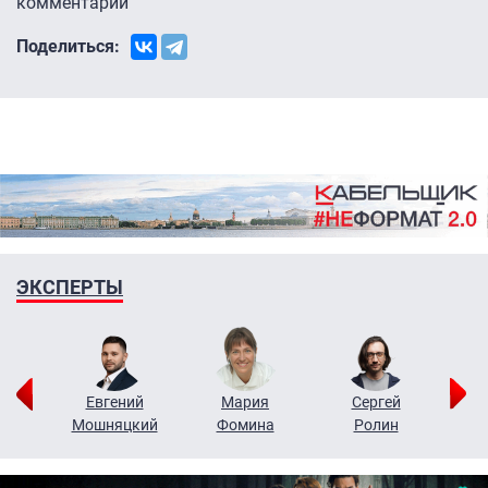
комментарии
Поделиться:
ЭКСПЕРТЫ
ор
Евгений
Мария
Сергей
Н
ко
Мошняцкий
Фомина
Ролин