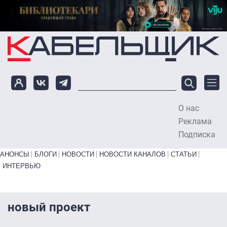
Перейти к основному содержанию
О нас
To
Реклама
Подписка
Primary links bottom
АНОНСЫ
БЛОГИ
НОВОСТИ
НОВОСТИ КАНАЛОВ
СТАТЬИ
ИНТЕРВЬЮ
новый проект