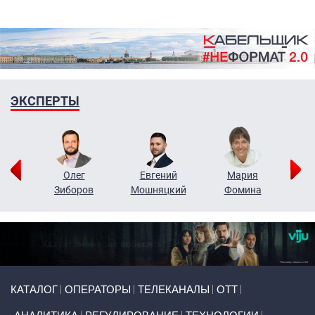
ЭКСПЕРТЫ
рий
Олег
Евгений
Мария
н
Зиборов
Мошняцкий
Фомина
Primary links
КАТАЛОГ
ОПЕРАТОРЫ
ТЕЛЕКАНАЛЫ
ОТТ