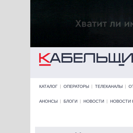
Перейти к основному содержанию
Primary links
КАТАЛОГ
ОПЕРАТОРЫ
ТЕЛЕКАНАЛЫ
О
Primary links bottom
АНОНСЫ
БЛОГИ
НОВОСТИ
НОВОСТИ 