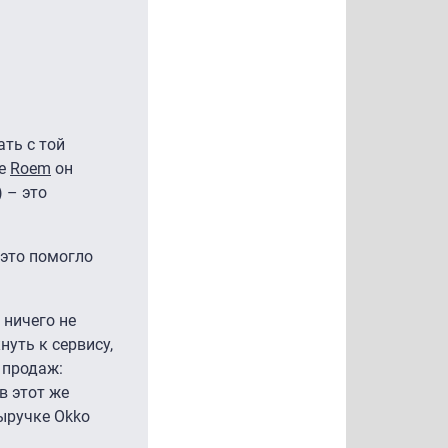
ть с той
ле
Roem
он
 – это
 это помогло
 ничего не
уть к сервису,
 продаж:
в этот же
выручке Okko