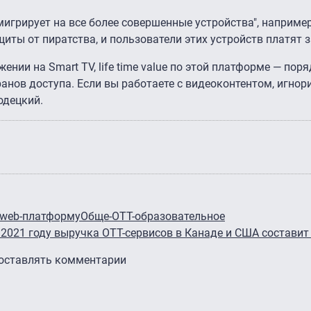
"мигрирует на все более совершенные устройства", например
щиты от пиратства, и пользователи этих устройств платят з
жении на Smart TV, life time value по этой платформе — пор
анов доступа. Если вы работаете с видеоконтентом, игнор
одецкий.
 web-платформу
Обще-OTT-образовательное
 2021 году выручка OTT-сервисов в Канаде и США составит
 оставлять комментарии