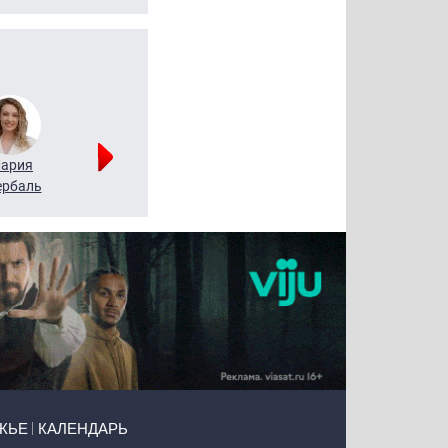
ария
Алексей
Татьяна
рбаль
Леонтьев
Воронова
ЖЬЕ
КАЛЕНДАРЬ