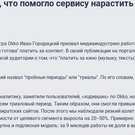
, что помогло сервису нарастить
тра Okko Иван Городецкий призвал медиаиндустрию работа
 готова" платить за контент. В своей публикации на порта
й аудитории о том, что "платить за кино (музыку, тексты)
й назвал "пробные периоды" или "триалы". По его словам,
алитику, заметили пользователей, «ходивших» по Okko, но
ем триаловый период. Таким образом, они смогли привыкн
 пиратских сайтов. После этого мы наблюдали резкий взлет
мости от целевого сегмента выросла на 20−50%. Примерно 
упна и подписная модель: за 9 месяцев работы ее доля в 