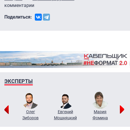
комментарии
Поделиться:
ЭКСПЕРТЫ
рий
Олег
Евгений
Мария
н
Зиборов
Мошняцкий
Фомина