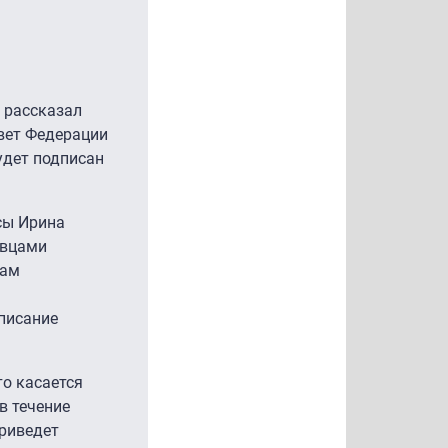
 рассказал
вет Федерации
удет подписан
сы Ирина
авцами
лам
писание
то касается
в течение
приведет