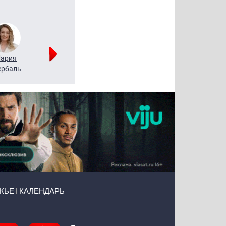
ария
Алексей
Татьяна
рбаль
Леонтьев
Воронова
ЖЬЕ
КАЛЕНДАРЬ