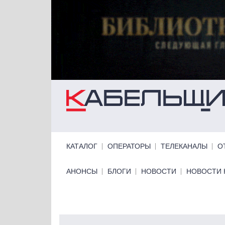
Перейти к основному содержанию
Primary links
КАТАЛОГ
ОПЕРАТОРЫ
ТЕЛЕКАНАЛЫ
О
Primary links bottom
АНОНСЫ
БЛОГИ
НОВОСТИ
НОВОСТИ 