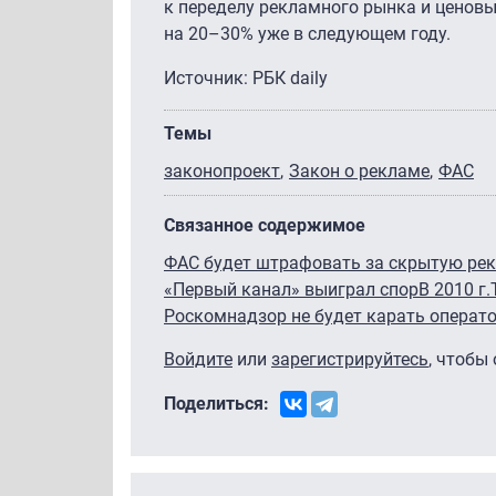
к переделу рекламного рынка и ценов
на
20–30%
уже в следующем году.
Источник: РБК daily
Темы
законопроект
Закон о рекламе
ФАС
Связанное содержимое
ФАС будет штрафовать за скрытую ре
«Первый канал» выиграл спор
В 2010 г
Роскомнадзор не будет карать операто
Войдите
или
зарегистрируйтесь
, чтобы
Поделиться: