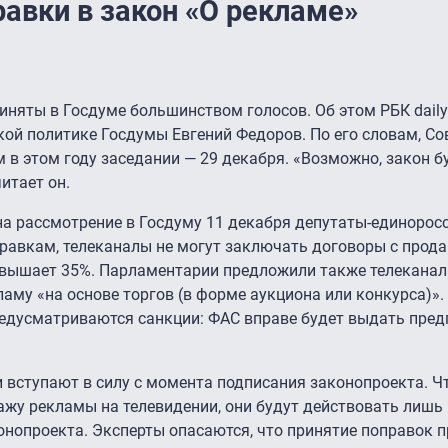
авки в закон «О рекламе»
иняты в Госдуме большинством голосов. Об этом РБК daily
ой политике Госдумы Евгений Федоров. По его словам, Со
 в этом году заседании — 29 декабря. «Возможно, закон б
итает он.
на рассмотрение в Госдуму 11 декабря депутаты-единорос
правкам, телеканалы не могут заключать договоры с прод
ревышает 35%. Парламентарии предложили также телекана
аму «на основе торгов (в форме аукциона или конкурса)».
едусматриваются санкции: ФАС вправе будет выдать пред
и вступают в силу с момента подписания законопроекта. Ч
жу рекламы на телевидении, они будут действовать лишь 
онопроекта. Эксперты опасаются, что принятие поправок 