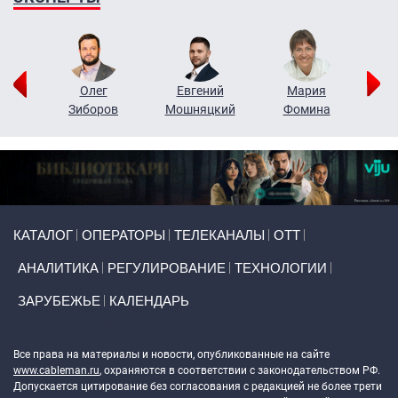
рий
Олег
Евгений
Мария
н
Зиборов
Мошняцкий
Фомина
Primary links
КАТАЛОГ
ОПЕРАТОРЫ
ТЕЛЕКАНАЛЫ
ОТТ
АНАЛИТИКА
РЕГУЛИРОВАНИЕ
ТЕХНОЛОГИИ
ЗАРУБЕЖЬЕ
КАЛЕНДАРЬ
Token Block
Все права на материалы и новости, опубликованные на сайте
www.cableman.ru
, охраняются в соответствии с законодательством РФ.
Допускается цитирование без согласования с редакцией не более трети