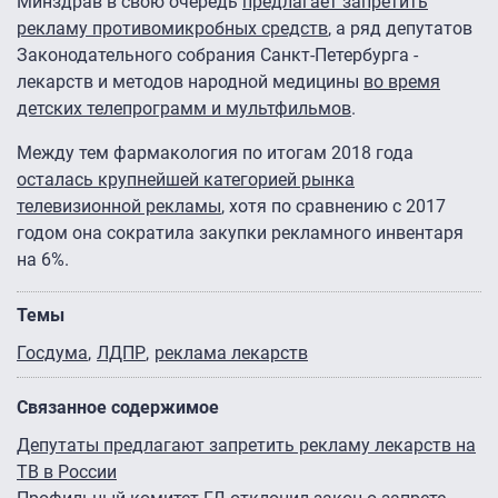
Минздрав в свою очередь
предлагает запретить
рекламу противомикробных средств
, а ряд депутатов
Законодательного собрания Санкт-Петербурга -
лекарств и методов народной медицины
во время
детских телепрограмм и мультфильмов
.
Между тем фармакология по итогам 2018 года
осталась крупнейшей категорией рынка
телевизионной рекламы
, хотя по сравнению с 2017
годом она сократила закупки рекламного инвентаря
на 6%.
Темы
Госдума
ЛДПР
реклама лекарств
Связанное содержимое
Депутаты предлагают запретить рекламу лекарств на
ТВ в России