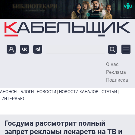
Перейти к основному содержанию
О нас
To
Реклама
Подписка
Primary links bottom
АНОНСЫ
БЛОГИ
НОВОСТИ
НОВОСТИ КАНАЛОВ
СТАТЬИ
ИНТЕРВЬЮ
Госдума рассмотрит полный
запрет рекламы лекарств на ТВ и