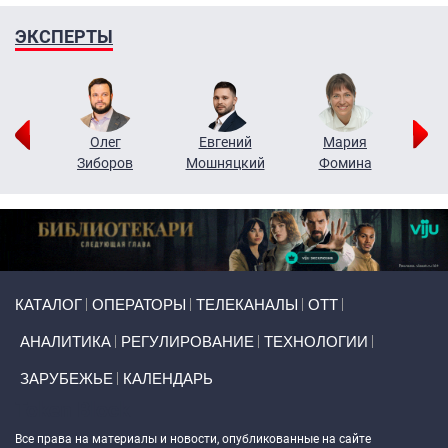
ЭКСПЕРТЫ
рий
Олег
Евгений
Мария
н
Зиборов
Мошняцкий
Фомина
Primary links
КАТАЛОГ
ОПЕРАТОРЫ
ТЕЛЕКАНАЛЫ
ОТТ
АНАЛИТИКА
РЕГУЛИРОВАНИЕ
ТЕХНОЛОГИИ
ЗАРУБЕЖЬЕ
КАЛЕНДАРЬ
Token Block
Все права на материалы и новости, опубликованные на сайте