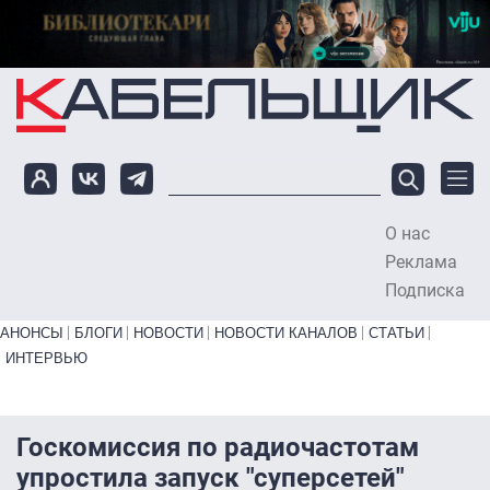
Перейти к основному содержанию
О нас
To
Реклама
Подписка
Primary links bottom
АНОНСЫ
БЛОГИ
НОВОСТИ
НОВОСТИ КАНАЛОВ
СТАТЬИ
ИНТЕРВЬЮ
Госкомиссия по радиочастотам
упростила запуск "суперсетей"