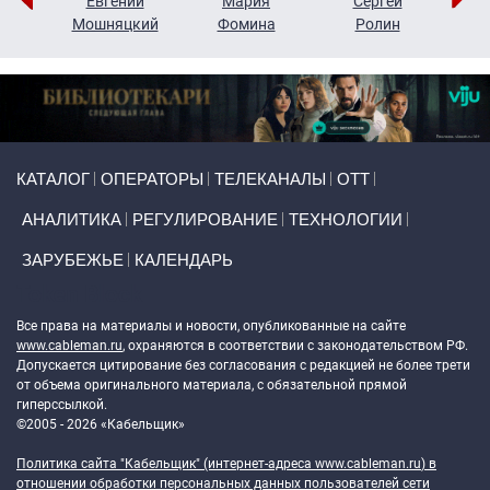
ор
Евгений
Мария
Сергей
Н
ко
Мошняцкий
Фомина
Ролин
Primary links
КАТАЛОГ
ОПЕРАТОРЫ
ТЕЛЕКАНАЛЫ
ОТТ
АНАЛИТИКА
РЕГУЛИРОВАНИЕ
ТЕХНОЛОГИИ
ЗАРУБЕЖЬЕ
КАЛЕНДАРЬ
Token Block
Все права на материалы и новости, опубликованные на сайте
www.cableman.ru
, охраняются в соответствии с законодательством РФ.
Допускается цитирование без согласования с редакцией не более трети
от объема оригинального материала, с обязательной прямой
гиперссылкой.
©2005 - 2026 «Кабельщик»
Политика сайта "Кабельщик" (интернет-адреса
www.cableman.ru
) в
отношении обработки персональных данных пользователей сети