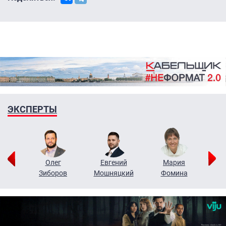
ЭКСПЕРТЫ
рий
Олег
Евгений
Мария
н
Зиборов
Мошняцкий
Фомина