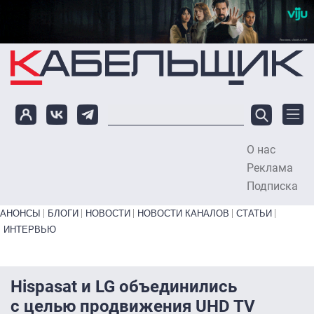
Перейти к основному содержанию
О нас
To
Реклама
Подписка
Primary links bottom
АНОНСЫ
БЛОГИ
НОВОСТИ
НОВОСТИ КАНАЛОВ
СТАТЬИ
ИНТЕРВЬЮ
Hispasat и LG объединились
с целью продвижения UHD TV