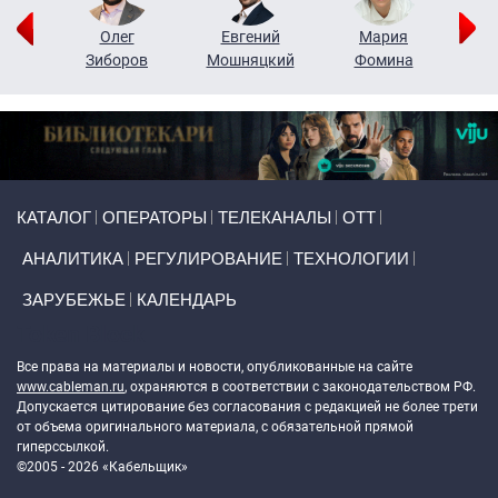
рий
Олег
Евгений
Мария
н
Зиборов
Мошняцкий
Фомина
Primary links
КАТАЛОГ
ОПЕРАТОРЫ
ТЕЛЕКАНАЛЫ
ОТТ
АНАЛИТИКА
РЕГУЛИРОВАНИЕ
ТЕХНОЛОГИИ
ЗАРУБЕЖЬЕ
КАЛЕНДАРЬ
Token Block
Все права на материалы и новости, опубликованные на сайте
www.cableman.ru
, охраняются в соответствии с законодательством РФ.
Допускается цитирование без согласования с редакцией не более трети
от объема оригинального материала, с обязательной прямой
гиперссылкой.
©2005 - 2026 «Кабельщик»