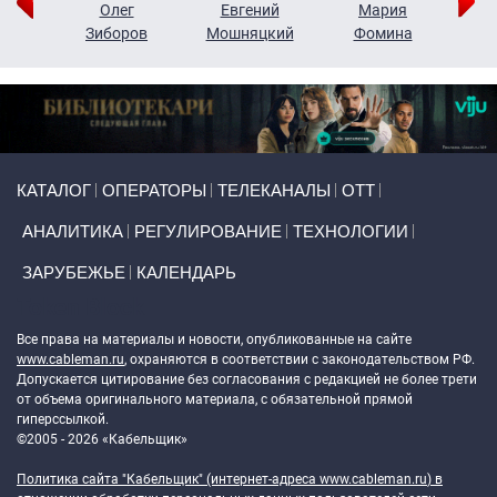
рий
Олег
Евгений
Мария
н
Зиборов
Мошняцкий
Фомина
Primary links
КАТАЛОГ
ОПЕРАТОРЫ
ТЕЛЕКАНАЛЫ
ОТТ
АНАЛИТИКА
РЕГУЛИРОВАНИЕ
ТЕХНОЛОГИИ
ЗАРУБЕЖЬЕ
КАЛЕНДАРЬ
Token Block
Все права на материалы и новости, опубликованные на сайте
www.cableman.ru
, охраняются в соответствии с законодательством РФ.
Допускается цитирование без согласования с редакцией не более трети
от объема оригинального материала, с обязательной прямой
гиперссылкой.
©2005 - 2026 «Кабельщик»
Политика сайта "Кабельщик" (интернет-адреса
www.cableman.ru
) в