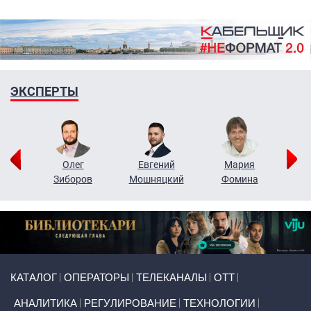
ЭКСПЕРТЫ
рий
Олег
Евгений
Мария
н
Зиборов
Мошняцкий
Фомина
Primary links
КАТАЛОГ
ОПЕРАТОРЫ
ТЕЛЕКАНАЛЫ
ОТТ
АНАЛИТИКА
РЕГУЛИРОВАНИЕ
ТЕХНОЛОГИИ