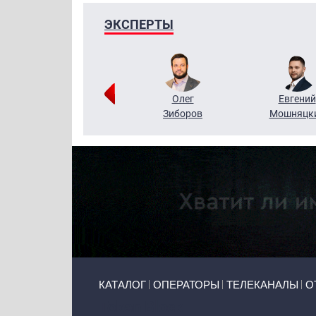
ЭКСПЕРТЫ
Григорий
Олег
Евгений
Кузин
Зиборов
Мошняцк
Primary links
КАТАЛОГ
ОПЕРАТОРЫ
ТЕЛЕКАНАЛЫ
О
Token Block