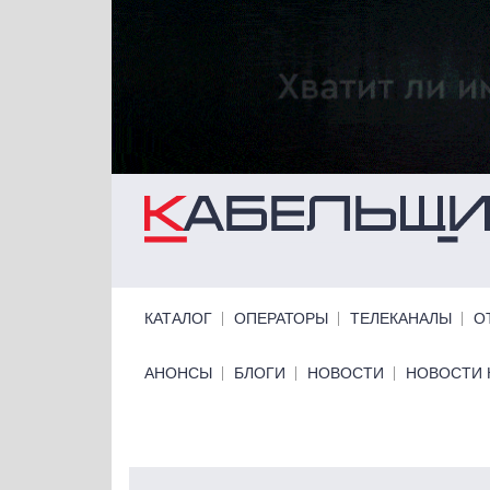
Перейти к основному содержанию
Primary links
КАТАЛОГ
ОПЕРАТОРЫ
ТЕЛЕКАНАЛЫ
О
Primary links bottom
АНОНСЫ
БЛОГИ
НОВОСТИ
НОВОСТИ 