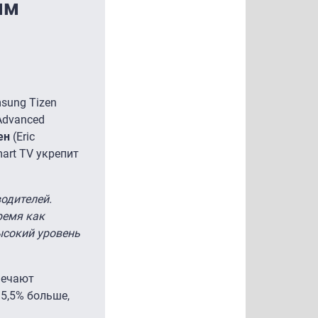
ым
sung Tizen
dvanced
ен
(Eric
art TV укрепит
одителей.
ремя как
ысокий уровень
мечают
 5,5% больше,