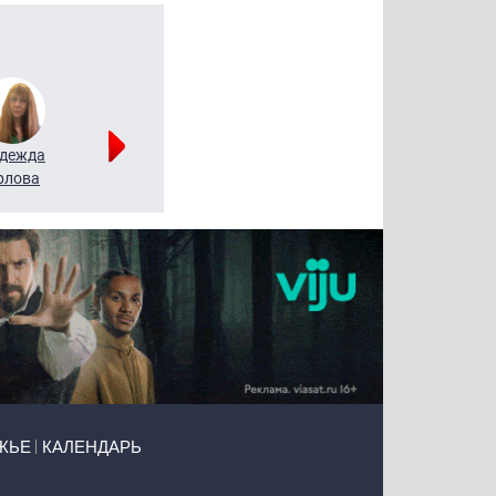
дежда
Мария
Алексей
рлова
Щербаль
Леонтьев
ЖЬЕ
КАЛЕНДАРЬ