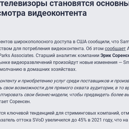
-телевизоры становятся основн
смотра видеоконтента
нентов широкополосного доступа в США сообщили, что Sam
ством для потребления видеоконтента. Об этом
сообщает
A
 Parks Associates. Старший аналитик компании
Эрик Соренс
 рынке видеоразвлечений произойдут новые изменения — Sm
умолчанию в домашних хозяйствах.
онтенту и приобретению услуг среди поставщиков и произв
ь свои возможности для прямого охвата аудитории, в то в
аптировать свои бизнес-модели, чтобы предвидеть более в
итает Соренсен.
тся ключевой тенденцией для стриминговых компаний, от
затель оттока SVoD увеличился до 45% в 2021 году, что на