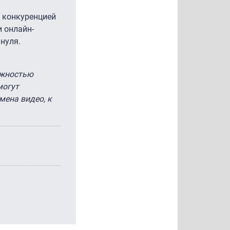
й конкуренцией
и онлайн-
нуля.
ожностью
могут
мена видео, к