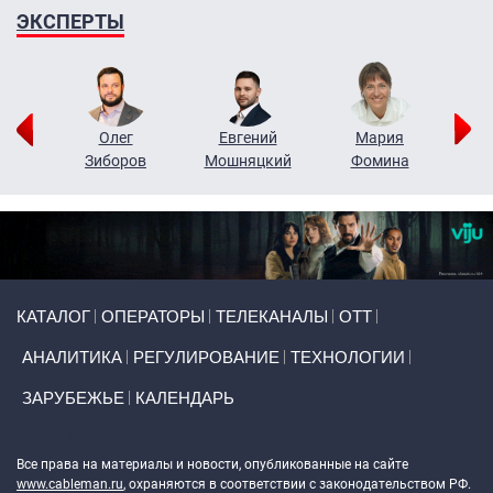
ЭКСПЕРТЫ
рий
Олег
Евгений
Мария
н
Зиборов
Мошняцкий
Фомина
Primary links
КАТАЛОГ
ОПЕРАТОРЫ
ТЕЛЕКАНАЛЫ
ОТТ
АНАЛИТИКА
РЕГУЛИРОВАНИЕ
ТЕХНОЛОГИИ
ЗАРУБЕЖЬЕ
КАЛЕНДАРЬ
Token Block
Все права на материалы и новости, опубликованные на сайте
www.cableman.ru
, охраняются в соответствии с законодательством РФ.