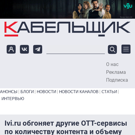
Перейти к основному содержанию
О нас
To
Реклама
Подписка
Primary links bottom
АНОНСЫ
БЛОГИ
НОВОСТИ
НОВОСТИ КАНАЛОВ
СТАТЬИ
ИНТЕРВЬЮ
Ivi.ru обгоняет другие OTT-сервисы
по количеству контента и объему