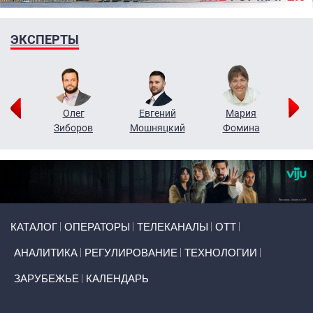
ЭКСПЕРТЫ
рий
Олег
Евгений
Мария
н
Зиборов
Мошняцкий
Фомина
Primary links
КАТАЛОГ
ОПЕРАТОРЫ
ТЕЛЕКАНАЛЫ
ОТТ
АНАЛИТИКА
РЕГУЛИРОВАНИЕ
ТЕХНОЛОГИИ
ЗАРУБЕЖЬЕ
КАЛЕНДАРЬ
Token Block