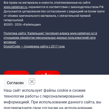
Все права на материалы и новости, опубликованные на сайте
www.cableman.ru
, охраняются в соответствии с законодательством РФ.
Допускается цитирование без согласования с редакцией не более трети
от объема оригинального материала, с обязательной прямой
гиперссылкой.
©2005 - 2026 «Кабельщик»
Политика сайта "Кабельщик" (интернет-адреса
www.cableman.ru
) в
отношении обработки персональных данных пользователей сети
интернет
DrupalCoder — поддержка сайта c 2017 года
Согласен
Наш сайт использует файлы cookie и схожие
технологии работы с персонализированной
Подпишитесь
информацией. При использовании данного сайта, вы
на ежедневную рассылку
подтверждаете свое согласие на использование