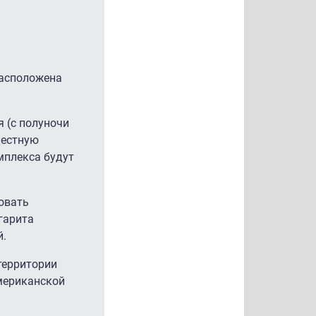
расположена
я (с полуночи
местную
мплекса будут
ровать
гарита
й.
территории
американской