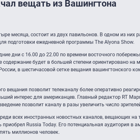
ачал вещать из Вашингтона
тыре месяца, состоит из двух павильонов. В одном из них 
 для подготовки ежедневной программы The Alyona Show.
ние дни c 16.00 до 22.00 по времени восточного побережь
Ее содержание будет в большей степени ориентировано на 
оссии, в шестичасовой сетке вещания вашингтонского ко
ного вещания позволит телеканалу более оперативно реаги
льший интерес для американцев. Главный редактор RT Мар
ведение позволит каналу в разы увеличить число зрителе
о среди всех иностранных новостных каналов, вещающих на 
приобрел Russia Today. Его потенциальная аудитория в 
 пять миллионов человек.