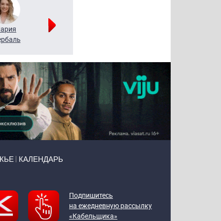
ария
Алексей
Татьяна
рбаль
Леонтьев
Воронова
ЖЬЕ
КАЛЕНДАРЬ
Подпишитесь
на ежедневную рассылку
«Кабельщика»