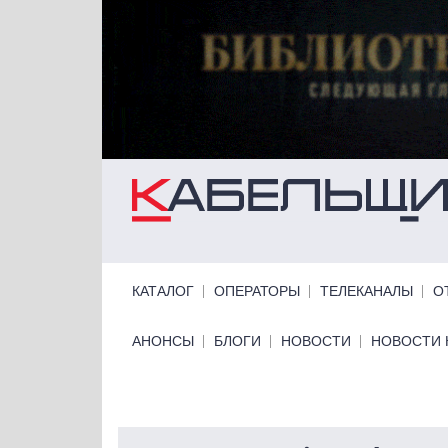
Перейти к основному содержанию
Primary links
КАТАЛОГ
ОПЕРАТОРЫ
ТЕЛЕКАНАЛЫ
О
Primary links bottom
АНОНСЫ
БЛОГИ
НОВОСТИ
НОВОСТИ 