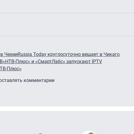
 в Чехии
Russia Today круглосуточно вещает в Чикаго
ТВ
«НТВ-Плюс» и «СмартЛабс» запускают IPTV
НТВ-Плюс»
 оставлять комментарии