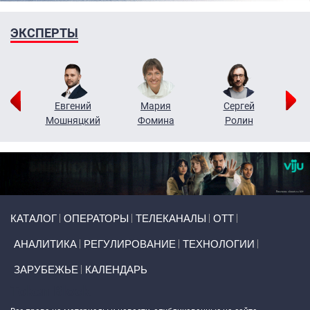
ЭКСПЕРТЫ
ор
Евгений
Мария
Сергей
Н
ко
Мошняцкий
Фомина
Ролин
Primary links
КАТАЛОГ
ОПЕРАТОРЫ
ТЕЛЕКАНАЛЫ
ОТТ
АНАЛИТИКА
РЕГУЛИРОВАНИЕ
ТЕХНОЛОГИИ
ЗАРУБЕЖЬЕ
КАЛЕНДАРЬ
Token Block