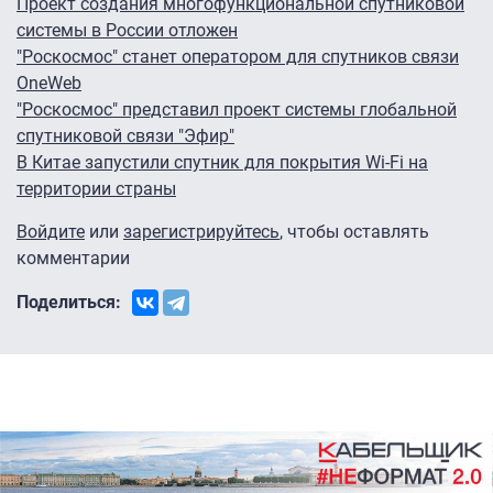
Проект создания многофункциональной спутниковой
системы в России отложен
"Роскосмос" станет оператором для спутников связи
OneWeb
"Роскосмос" представил проект системы глобальной
спутниковой связи "Эфир"
В Китае запустили спутник для покрытия Wi-Fi на
территории страны
Войдите
или
зарегистрируйтесь
, чтобы оставлять
комментарии
Поделиться: