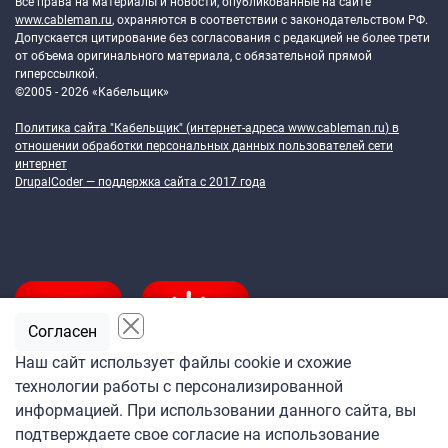
Все права на материалы и новости, опубликованные на сайте
www.cableman.ru
, охраняются в соответствии с законодательством РФ.
Допускается цитирование без согласования с редакцией не более трети
от объема оригинального материала, с обязательной прямой
гиперссылкой.
©2005 - 2026 «Кабельщик»
Политика сайта "Кабельщик" (интернет-адреса
www.cableman.ru
) в
отношении обработки персональных данных пользователей сети
интернет
DrupalCoder — поддержка сайта c 2017 года
Согласен
Наш сайт использует файлы cookie и схожие
технологии работы с персонализированной
Подпишитесь
информацией. При использовании данного сайта, вы
на ежедневную рассылку
подтверждаете свое согласие на использование