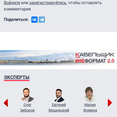
Войдите
или
зарегистрируйтесь
, чтобы оставлять
комментарии
Поделиться:
ЭКСПЕРТЫ
рий
Олег
Евгений
Мария
н
Зиборов
Мошняцкий
Фомина