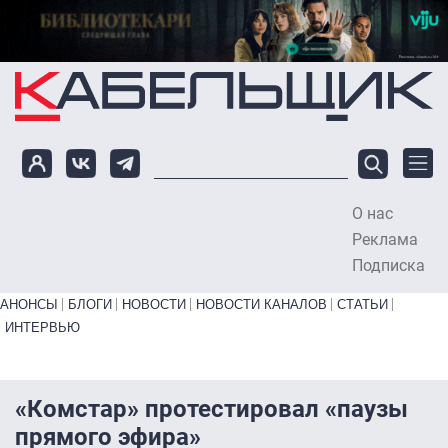
Перейти к основному содержанию
О нас
To
Реклама
Подписка
Primary links bottom
АНОНСЫ
БЛОГИ
НОВОСТИ
НОВОСТИ КАНАЛОВ
СТАТЬИ
ИНТЕРВЬЮ
«Комстар» протестировал «паузы
прямого эфира»