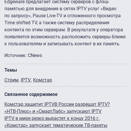
Edgeware предлагает систему серверов с флэш-
памятью для внедрения в сетях IPTV услуг «Видео
по запросу», Pause Live-TV и отложенного просмотра
Time shifted TV, а также систему распределения
контента по этим серверам. В результате у оператора
появляется возможность расположить серверы ближе
к пользователям и записывать контент в их память.
Источник: CNews
Темы
Стрим
IPTV
Комстар
Связанное содержимое
Комстар защитит IPTV
В России разрешат IPTV?
«НТВ-Плюс» и «СмартЛабс» запускают IPTV
IPTV в мире резко вырастет к концу 2016 г.
«Комстар» запускает тематические ТВ-пакеты