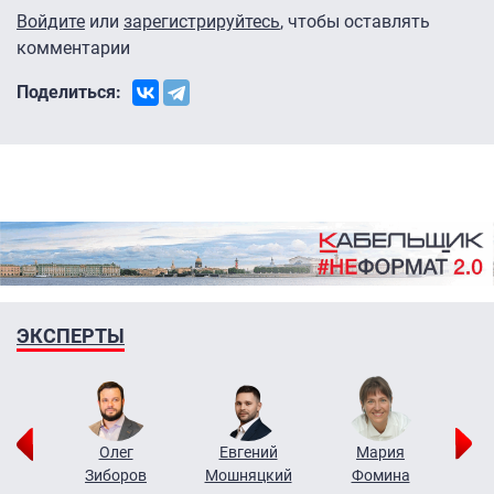
Войдите
или
зарегистрируйтесь
, чтобы оставлять
комментарии
Поделиться:
ЭКСПЕРТЫ
рий
Олег
Евгений
Мария
н
Зиборов
Мошняцкий
Фомина