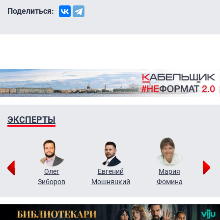
Поделиться:
ЭКСПЕРТЫ
рий
Олег
Евгений
Мария
н
Зиборов
Мошняцкий
Фомина