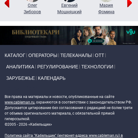
рий
Олег
Евгений
Мария
н
Зиборов
Мошняцкий
Фомина
Primary links
КАТАЛОГ
ОПЕРАТОРЫ
ТЕЛЕКАНАЛЫ
ОТТ
АНАЛИТИКА
РЕГУЛИРОВАНИЕ
ТЕХНОЛОГИИ
ЗАРУБЕЖЬЕ
КАЛЕНДАРЬ
Token Block
Все права на материалы и новости, опубликованные на сайте
www.cableman.ru
, охраняются в соответствии с законодательством РФ.
Допускается цитирование без согласования с редакцией не более трети
от объема оригинального материала, с обязательной прямой
гиперссылкой.
©2005 - 2026 «Кабельщик»
Политика сайта "Кабельщик" (интернет-адреса
www.cableman.ru
) в