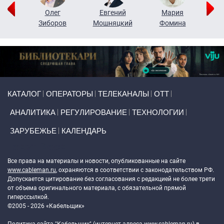
рий
Олег
Евгений
Мария
н
Зиборов
Мошняцкий
Фомина
Primary links
КАТАЛОГ
ОПЕРАТОРЫ
ТЕЛЕКАНАЛЫ
ОТТ
АНАЛИТИКА
РЕГУЛИРОВАНИЕ
ТЕХНОЛОГИИ
ЗАРУБЕЖЬЕ
КАЛЕНДАРЬ
Token Block
Все права на материалы и новости, опубликованные на сайте
www.cableman.ru
, охраняются в соответствии с законодательством РФ.
Допускается цитирование без согласования с редакцией не более трети
от объема оригинального материала, с обязательной прямой
гиперссылкой.
©2005 - 2026 «Кабельщик»