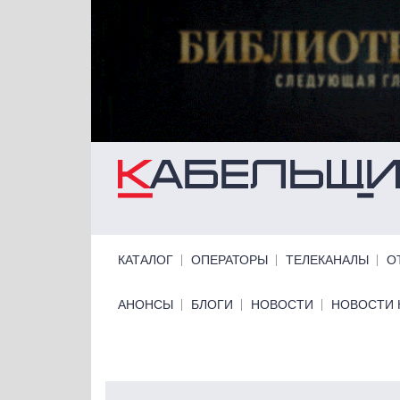
Перейти к основному содержанию
Primary links
КАТАЛОГ
ОПЕРАТОРЫ
ТЕЛЕКАНАЛЫ
О
Primary links bottom
АНОНСЫ
БЛОГИ
НОВОСТИ
НОВОСТИ 