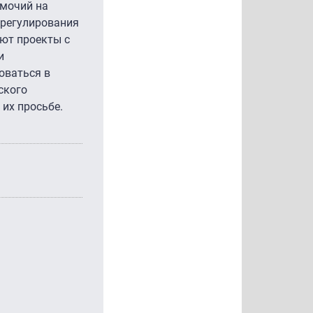
омочий на
 регулирования
ают проекты с
и
оваться в
ского
 их просьбе.