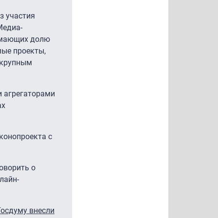
з участия
Медиа-
нимающих долю
мые проекты,
я крупным
и агрегаторами
ах
конопроекта с
оворить о
лайн-
Госдуму внесли