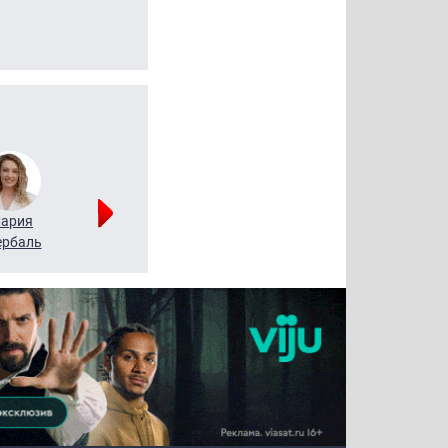
ария
Алексей
Татьяна
рбаль
Леонтьев
Воронова