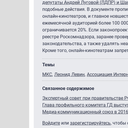
депутаты Андрей Луговой (ЛДПР) и Ша
подобные действия. В документе проп
онлайн-кинотеатров, и главное новшес
ежемесячной аудиторией более 100 000
ограничивается 20%. Если законопроек
реестре Роскомнадзора, заранее пров
законодательства, а также удалять не
Кроме того, онлайн-кинотеатрам запр
Темы
МКС
Леонид Левин
Ассоциация Интерн
Связанное содержимое
Экспертный совет при правительстве 
Глава профильного комитета ГД выступ
Медиа-коммуникационный союз в 2016 
Войдите
или
зарегистрируйтесь
, чтобы