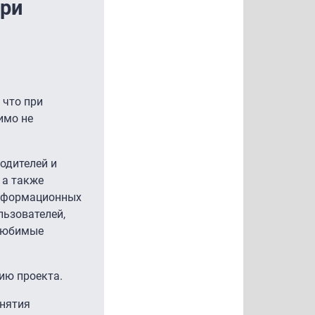
при
 что при
имо не
одителей и
 а также
информационных
льзователей,
 любимые
ию проекта.
инятия