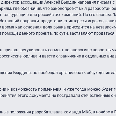
, директор ассоциации Алексей Бырдин направил письма с
иям, где обозначил, что законопроект был разработан бе
т конкуренцию для российских компаний. По его словам, "
ботавший поправки, представляет интересы игроков, за
то время как основная доля рынка приходится на независи
при помощи данного проекта, по сути, заставляют продатьс
н призвал регулировать сегмент по аналогии с новостным
 российские юрлица и ввести ограничение в отдельных вид
ащения Бырдина, но пообещал организовать обсуждение за
рии и возможность применения, и уже тогда можно будет г
 принятия этого документа не пострадали отечественные он
овные положения разрабатывала команда МКС,
в ноябре в 