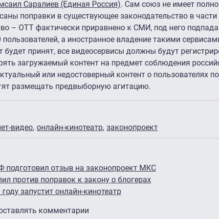
мсаил Саралиев (Единая Россия)
. Сам союз не имеет полн
исаны поправки в существующее законодательство в части
тво – ОТТ фактически приравнено к СМИ, под него подпад
 пользователей, а иностранное владение такими сервисам
т будет принят, все видеосервисы должны будут регистрир
ерять загружаемый контент на предмет соблюдения россий
актуальный или недостоверный контент о пользователях по
етят размещать предвыборную агитацию.
ет-видео
онлайн-кинотеатр
законопроект
РФ подготовил отзыв на законопроект МКС
ил против поправок к закону о блогерах
году запустит онлайн-кинотеатр
 оставлять комментарии