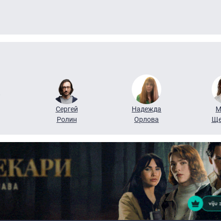
Сергей
Надежда
М
Ролин
Орлова
Ще