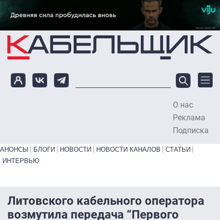
Перейти к основному содержанию
О нас
To
Реклама
Подписка
Primary links bottom
АНОНСЫ
БЛОГИ
НОВОСТИ
НОВОСТИ КАНАЛОВ
СТАТЬИ
ИНТЕРВЬЮ
Литовского кабельного оператора
возмутила передача “Первого