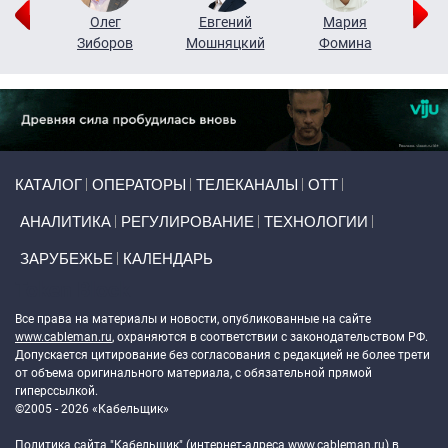
рий
Олег
Евгений
Мария
н
Зиборов
Мошняцкий
Фомина
Primary links
КАТАЛОГ
ОПЕРАТОРЫ
ТЕЛЕКАНАЛЫ
ОТТ
АНАЛИТИКА
РЕГУЛИРОВАНИЕ
ТЕХНОЛОГИИ
ЗАРУБЕЖЬЕ
КАЛЕНДАРЬ
Token Block
Все права на материалы и новости, опубликованные на сайте
www.cableman.ru
, охраняются в соответствии с законодательством РФ.
Допускается цитирование без согласования с редакцией не более трети
от объема оригинального материала, с обязательной прямой
гиперссылкой.
©2005 - 2026 «Кабельщик»
Политика сайта "Кабельщик" (интернет-адреса
www.cableman.ru
) в