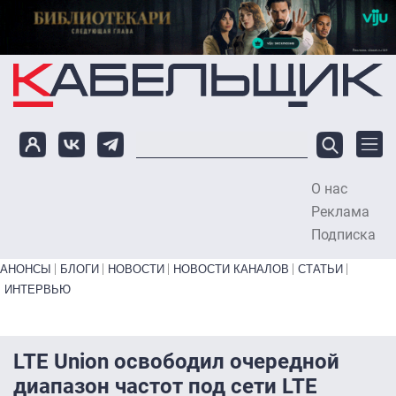
Перейти к основному содержанию
О нас
To
Реклама
Подписка
Primary links bottom
АНОНСЫ
БЛОГИ
НОВОСТИ
НОВОСТИ КАНАЛОВ
СТАТЬИ
ИНТЕРВЬЮ
LTE Union освободил очередной
диапазон частот под сети LTE