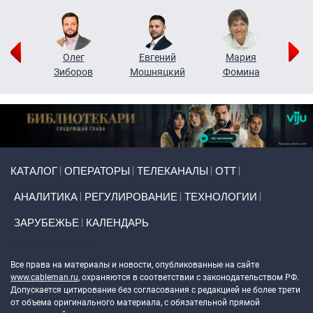
рий
Олег
Евгений
Мария
н
Зиборов
Мошняцкий
Фомина
Primary links
КАТАЛОГ
ОПЕРАТОРЫ
ТЕЛЕКАНАЛЫ
ОТТ
АНАЛИТИКА
РЕГУЛИРОВАНИЕ
ТЕХНОЛОГИИ
ЗАРУБЕЖЬЕ
КАЛЕНДАРЬ
Token Block
Все права на материалы и новости, опубликованные на сайте
www.cableman.ru
, охраняются в соответствии с законодательством РФ.
Допускается цитирование без согласования с редакцией не более трети
от объема оригинального материала, с обязательной прямой