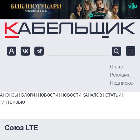
Перейти к основному содержанию
О нас
To
Реклама
Подписка
Primary links bottom
АНОНСЫ
БЛОГИ
НОВОСТИ
НОВОСТИ КАНАЛОВ
СТАТЬИ
ИНТЕРВЬЮ
Союз LTE