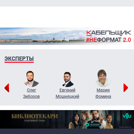
ЭКСПЕРТЫ
рий
Олег
Евгений
Мария
н
Зиборов
Мошняцкий
Фомина