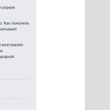
е апреля
о. Как пояснила
считывает
й возглавлял
ль
ородной