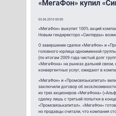
«МегаФон» купил «Си
03.06.2010 00:00
«МегаФон» выкупит 100% акций компан
Новым гендиректоро «Синтерры» возмо
О завершении сделки «МегаФон» и «Пр
головного юрлица одноименной группы 
(по итогам 2009 года чистый долг груп
«МегаФона» на рынках дальней связи, 
конвергентных услуг, ожидают в компа
«МегаФон» и «Промсвязькапитал» вели
заключили договор об эксклюзивности, 
из трех акционеров «МегаФона» («Альфа
сделку лишь с третьей попытки в конце
«Промсвязькапитал». «МегаФон» готов 
но продавцы считали, что компания ст