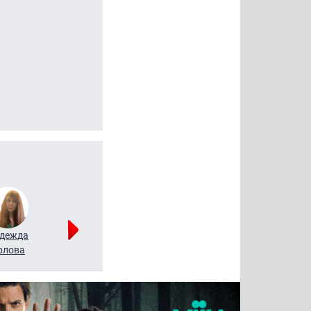
дежда
Мария
Алексей
рлова
Щербаль
Леонтьев