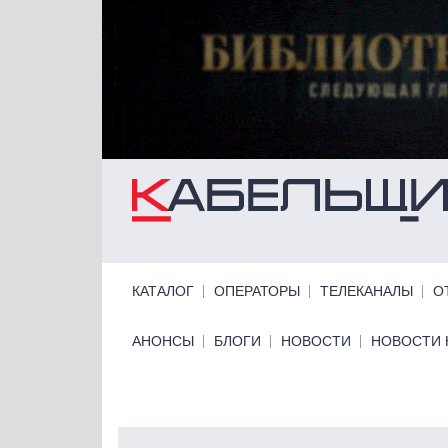
Перейти к основному содержанию
Primary links
КАТАЛОГ
ОПЕРАТОРЫ
ТЕЛЕКАНАЛЫ
О
Primary links bottom
АНОНСЫ
БЛОГИ
НОВОСТИ
НОВОСТИ 