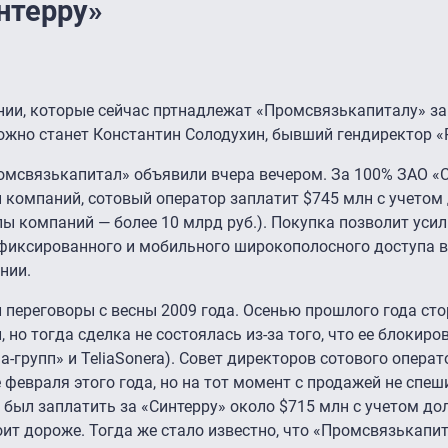
нтерру»
ии, которые сейчас пртнадлежат «Промсвязькапиталу» за
жно станет Константин Солодухин, бывший гендиректор «
омсвязькапитал» объявили вчера вечером. За 100% ЗАО «С
компаний, сотовый оператор заплатит $745 млн с учетом
пы компаний — более 10 млрд руб.). Покупка позволит уси
фиксированного и мобильного широкополосного доступа в 
нии.
 переговоры с весны 2009 года. Осенью прошлого года ст
но тогда сделка не состоялась из-за того, что ее блокиро
-групп» и TeliaSonera). Совет директоров сотового опера
 февраля этого года, но на тот момент с продажей не спеш
был заплатить за «Синтерру» около $715 млн с учетом дол
оит дороже. Тогда же стало известно, что «Промсвязькапи