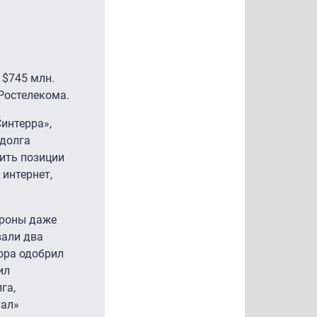
 $745 млн.
Ростелекома.
интерра»,
 долга
лить позиции
интернет,
ороны даже
вали два
тора одобрил
ил
га,
тал»