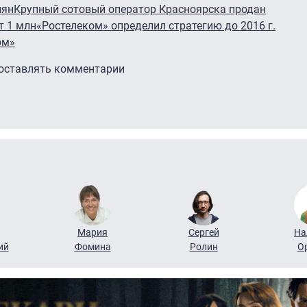
иян
Крупный сотовый оператор Красноярска продан
т 1 млн
«Ростелеком» определил стратегию до 2016 г.
ом»
 оставлять комментарии
Мария
Сергей
На
ий
Фомина
Ролин
О