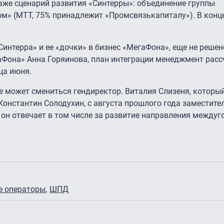
аже сценарий развития «Синтерры»: объединение группы
» (МТТ, 75% принадлежит «Промсвязькапиталу»). В конц
интерра» и ее «дочки» в бизнес «МегаФона», еще не решен
Фона» Анна Горяинова, план интеграции менеджмент рас
ца июня.
е может смениться гендиректор. Виталия Слизеня, которы
Константин Солодухин, с августа прошлого года заместите
он отвечает в том числе за развитие направления междуг
е операторы
ШПД