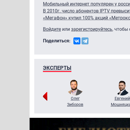
Мобильный интернет популярен у росс
В 2010г. число абонентов IPTV превыси
«Мегафон» купил 100% акций «Метрок
Войдите
или
зарегистрируйтесь
, чтобы
Поделиться:
ЭКСПЕРТЫ
Григорий
Олег
Евгений
Кузин
Зиборов
Мошняцк