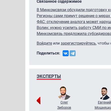
Связанное содержимое
В Минкомсвязи обсудили подготовку ко
Регионы сами примут решение о мерах 
ФАС: отключение аналога может наруш
Волин: нужно усилить работу СМИ по и
Минкомсвязь предложила субсидироват
Войдите
или
зарегистрируйтесь
, чтобы
Поделиться:
ЭКСПЕРТЫ
Григорий
Олег
Евгений
Кузин
Зиборов
Мошняцк