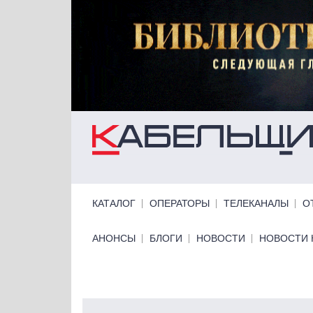
Перейти к основному содержанию
Primary links
КАТАЛОГ
ОПЕРАТОРЫ
ТЕЛЕКАНАЛЫ
О
Primary links bottom
АНОНСЫ
БЛОГИ
НОВОСТИ
НОВОСТИ 