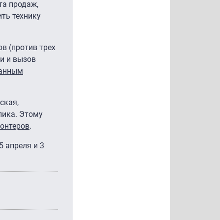
та продаж,
ить технику
в (против трех
и и вызов
данным
ская,
лика. Этому
онтеров
.
15 апреля и 3