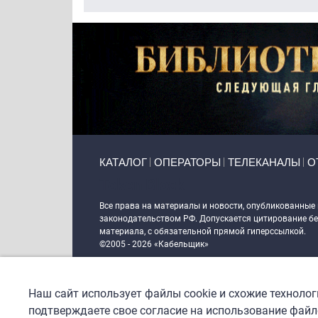
Primary links
КАТАЛОГ
ОПЕРАТОРЫ
ТЕЛЕКАНАЛЫ
О
Token Block
Все права на материалы и новости, опубликованные
законодательством РФ. Допускается цитирование без
материала, с обязательной прямой гиперссылкой.
©2005 - 2026 «Кабельщик»
Политика сайта "Кабельщик" (интернет-адреса
www.c
пользователей сети интернет
Наш сайт использует файлы cookie и схожие техноло
DrupalCoder — поддержка сайта c 2017 года
подтверждаете свое согласие на использование файло