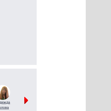
дежда
Мария
Алексей
рлова
Щербаль
Леонтьев