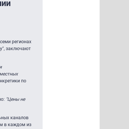
нии
 семи регионах
ру", заключают
и
 местных
онкретики по
но:
"Цены не
ьных каналов
ем в каждом из