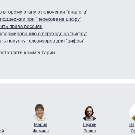
 второму этапу отключения "аналога"
поддержки при "переходе на цифру"
ить права россиян
нформированию о переходе на "цифру"
ь покупку телевизоров для "цифры"
 оставлять комментарии
Мария
Сергей
На
ий
Фомина
Ролин
О