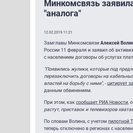
Минкомсвязь заявила
"аналога"
12.02.2019 11:21
Замглавы Минкомсвязи
Алексей Воли
России 11 февраля и заявил об активи
с населением договоры об услугах пла
"Появились жулики, которые под пред
перезаключить договоры на кабельных
властей на борьбу с ними",
-
цитирует з
данным обвинениям.
При этом, как
сообщает РИА Новости
, 
растут, приставок и телевизоров хвата
По словам Волина, с учетом
пилотной Т
теперь отключено в регионах с населен