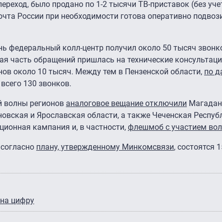
реход, было продано по 1-2 тысячи ТВ-приставок (без уче
очта России при необходимости готова оперативно подвоз
нь федеральный колл-центр получил около 50 тысяч звонко
шая часть обращений пришлась на технические консультаци
нов около 10 тысяч. Между тем в Пензенской области,
по 
всего 130 звонков.
й волны регионов
аналоговое вещание отключили
Магадан
новская и Ярославская области, а также Чеченская Респуб
ионная кампания и, в частности,
флешмоб с участием вол
 согласно
плану, утвержденному Минкомсвязи
, состоятся 
 на цифру