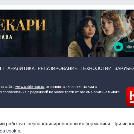
ТТ
АНАЛИТИКА
РЕГУЛИРОВАНИЕ
ТЕХНОЛОГИИ
ЗАРУБЕ
 на сайте
www.cableman.ru
, охраняются в соответствии с
 согласования с редакцией не более трети от объема оригинального
ableman.ru
) в отношении обработки персональных данных
гии работы с персонализированной информацией. При испо
в cookie.