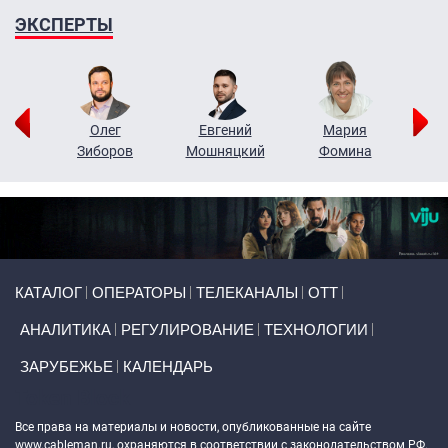
ЭКСПЕРТЫ
рий
Олег
Евгений
Мария
н
Зиборов
Мошняцкий
Фомина
Primary links
КАТАЛОГ
ОПЕРАТОРЫ
ТЕЛЕКАНАЛЫ
ОТТ
АНАЛИТИКА
РЕГУЛИРОВАНИЕ
ТЕХНОЛОГИИ
ЗАРУБЕЖЬЕ
КАЛЕНДАРЬ
Token Block
Все права на материалы и новости, опубликованные на сайте
www.cableman.ru
, охраняются в соответствии с законодательством РФ.