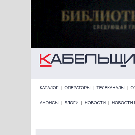
Перейти к основному содержанию
Primary links
КАТАЛОГ
ОПЕРАТОРЫ
ТЕЛЕКАНАЛЫ
О
Primary links bottom
АНОНСЫ
БЛОГИ
НОВОСТИ
НОВОСТИ 