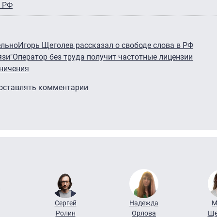
 РФ
ельно
Игорь Щеголев рассказал о свободе слова в РФ
язи"
Оператор без труда получит частотные лицензии
ничения
 оставлять комментарии
Сергей
Надежда
М
Ролин
Орлова
Ще