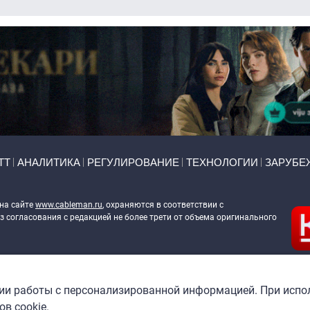
ТТ
АНАЛИТИКА
РЕГУЛИРОВАНИЕ
ТЕХНОЛОГИИ
ЗАРУБЕ
 на сайте
www.cableman.ru
, охраняются в соответствии с
 согласования с редакцией не более трети от объема оригинального
ableman.ru
) в отношении обработки персональных данных
гии работы с персонализированной информацией. При испо
в cookie.