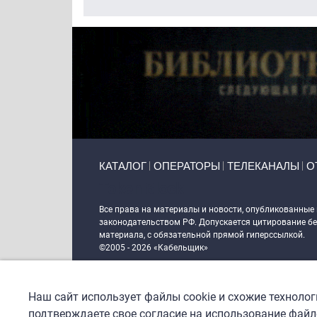
Primary links
КАТАЛОГ
ОПЕРАТОРЫ
ТЕЛЕКАНАЛЫ
О
Token Block
Все права на материалы и новости, опубликованные
законодательством РФ. Допускается цитирование без
материала, с обязательной прямой гиперссылкой.
©2005 - 2026 «Кабельщик»
Политика сайта "Кабельщик" (интернет-адреса
www.c
пользователей сети интернет
Наш сайт использует файлы cookie и схожие техноло
DrupalCoder — поддержка сайта c 2017 года
подтверждаете свое согласие на использование файло