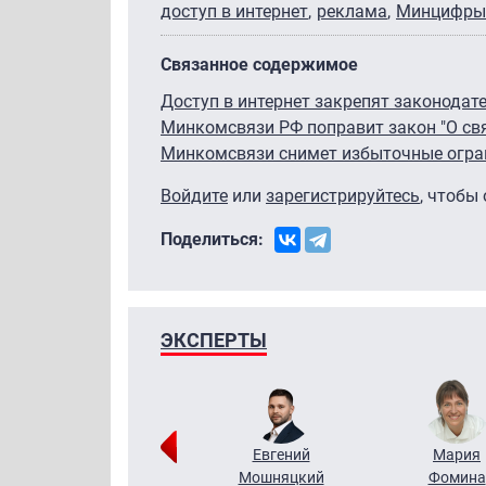
доступ в интернет
реклама
Минцифры
Связанное содержимое
Доступ в интернет закрепят законодат
Минкомсвязи РФ поправит закон "О св
Минкомсвязи снимет избыточные огра
Войдите
или
зарегистрируйтесь
, чтобы
Поделиться:
ЭКСПЕРТЫ
Виктор
Евгений
Мария
Бритько
Мошняцкий
Фомина