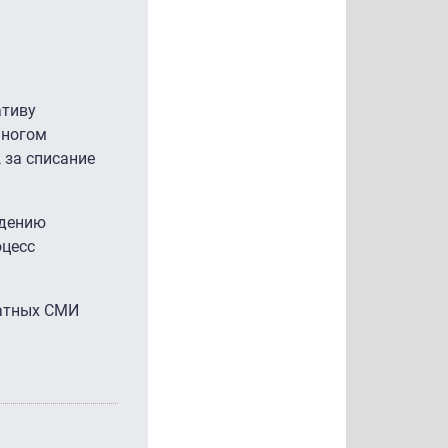
ативу
многом
 за списание
идению
оцесс
чатных СМИ