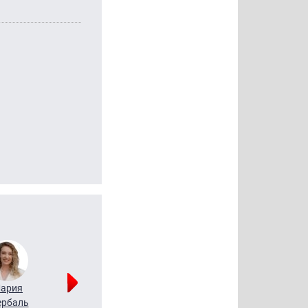
ария
Алексей
Татьяна
рбаль
Леонтьев
Воронова