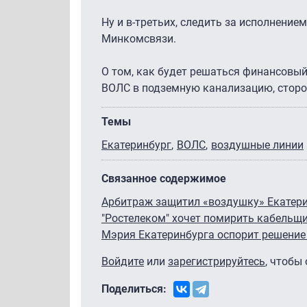
Ну и в-третьих, следить за исполнение
Минкомсвязи.
О том, как будет решаться финансовый
ВОЛС в подземную канализацию, сторо
Темы
Екатеринбург
ВОЛС
воздушные линии
Связанное содержимое
Арбитраж защитил «воздушку» Екатер
"Ростелеком" хочет помирить кабельщи
Мэрия Екатеринбурга оспорит решение
Войдите
или
зарегистрируйтесь
, чтобы
Поделиться: