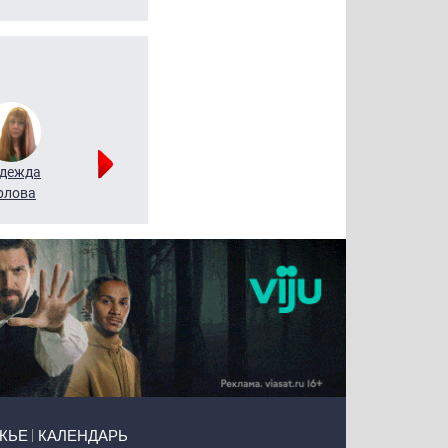
дежда
Мария
Алексей
рлова
Щербаль
Леонтьев
ЖЬЕ
КАЛЕНДАРЬ