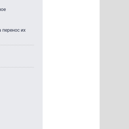
ное
 перенос их