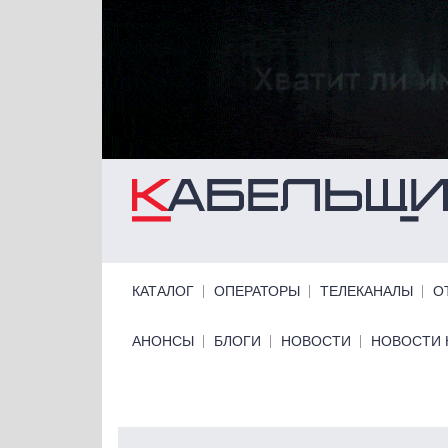
Перейти к основному содержанию
Primary links
КАТАЛОГ
ОПЕРАТОРЫ
ТЕЛЕКАНАЛЫ
О
Primary links bottom
АНОНСЫ
БЛОГИ
НОВОСТИ
НОВОСТИ 