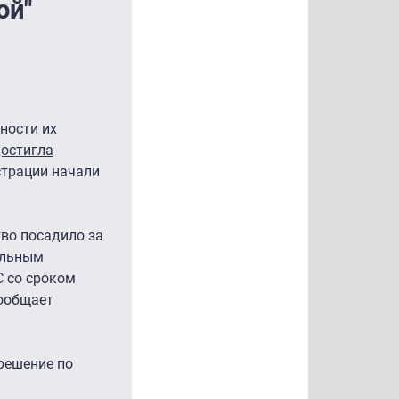
ой"
ности их
достигла
страции начали
во посадило за
альным
 со сроком
сообщает
решение по