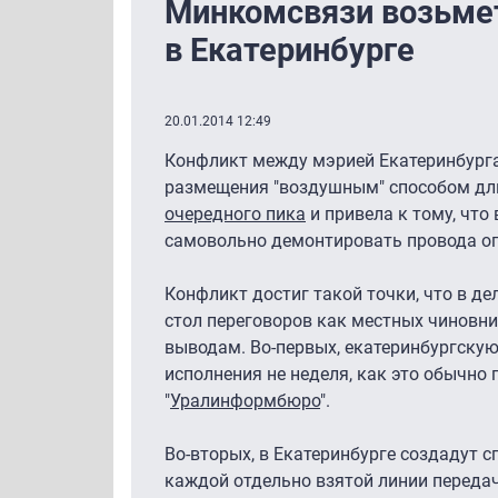
Минкомсвязи возьмет
в Екатеринбурге
20.01.2014 12:49
Конфликт между мэрией Екатеринбурга
размещения "воздушным" способом дли
очередного пика
и привела к тому, что
самовольно демонтировать провода оп
Конфликт достиг такой точки, что в д
стол переговоров как местных чиновн
выводам. Во-первых, екатеринбургску
исполнения не неделя, как это обычно 
"
Уралинформбюро
".
Во-вторых, в Екатеринбурге создадут 
каждой отдельно взятой линии передач