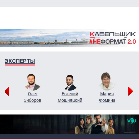
ЭКСПЕРТЫ
рий
Олег
Евгений
Мария
н
Зиборов
Мошняцкий
Фомина