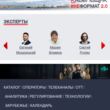
ЭКСПЕРТЫ
ор
Евгений
Мария
Сергей
Н
ко
Мошняцкий
Фомина
Ролин
Primary links
КАТАЛОГ
ОПЕРАТОРЫ
ТЕЛЕКАНАЛЫ
ОТТ
АНАЛИТИКА
РЕГУЛИРОВАНИЕ
ТЕХНОЛОГИИ
ЗАРУБЕЖЬЕ
КАЛЕНДАРЬ