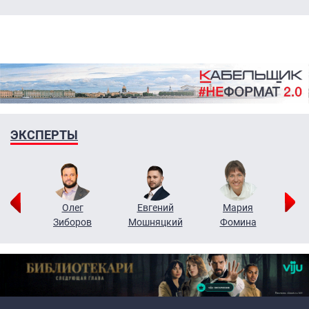
ЭКСПЕРТЫ
рий
Олег
Евгений
Мария
н
Зиборов
Мошняцкий
Фомина