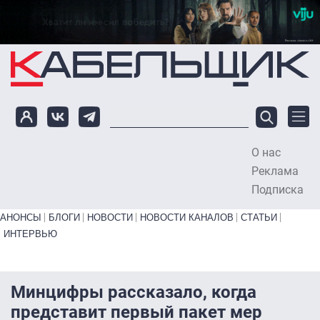
Перейти к основному содержанию
О нас
To
Реклама
Подписка
Primary links bottom
АНОНСЫ
БЛОГИ
НОВОСТИ
НОВОСТИ КАНАЛОВ
СТАТЬИ
ИНТЕРВЬЮ
Минцифры рассказало, когда
представит первый пакет мер