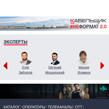
ЭКСПЕРТЫ
рий
Олег
Евгений
Мария
н
Зиборов
Мошняцкий
Фомина
Primary links
КАТАЛОГ
ОПЕРАТОРЫ
ТЕЛЕКАНАЛЫ
ОТТ