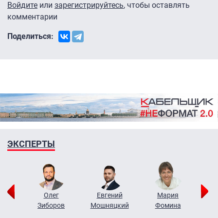
Войдите
или
зарегистрируйтесь
, чтобы оставлять
комментарии
Поделиться:
ЭКСПЕРТЫ
рий
Олег
Евгений
Мария
н
Зиборов
Мошняцкий
Фомина