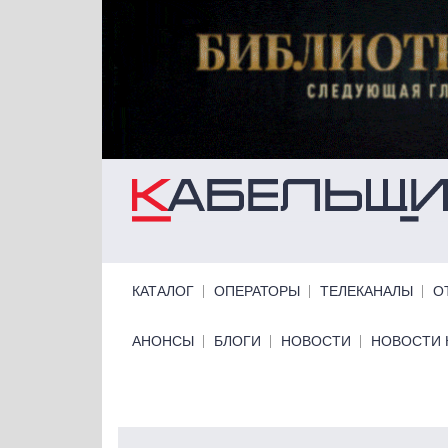
Перейти к основному содержанию
Primary links
КАТАЛОГ
ОПЕРАТОРЫ
ТЕЛЕКАНАЛЫ
О
Primary links bottom
АНОНСЫ
БЛОГИ
НОВОСТИ
НОВОСТИ 