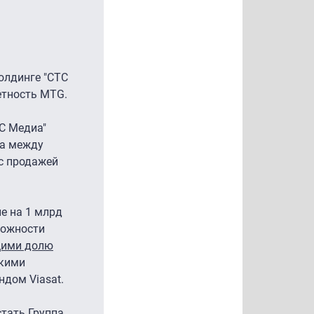
олдинге "СТС
етность MTG.
ТС Медиа"
ца между
 с продажей
е на 1 млрд
можности
щими долю
ькими
ндом Viasat.
стать Группа