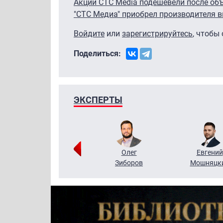
Акции CTC Media подешевели после об
"СТС Медиа" приобрел производителя 
Войдите
или
зарегистрируйтесь
, чтобы
Поделиться:
ЭКСПЕРТЫ
Григорий
Олег
Евгений
Кузин
Зиборов
Мошняцк