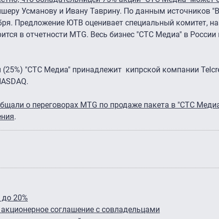
шеру Усманову и Ивану Таврину. По данным источников "В
ября. Предложение ЮТВ оценивает специальный комитет, н
ится в отчетности MTG. Весь бизнес "СТС Медиа" в России
 (25%) "СТС Медиа" принадлежит кипрской компании Telcre
NASDAQ.
общали о переговорах MTG по продаже пакета в "СТС Медиа
ения
.
 до 20%
е акционерное соглашение с совладельцами