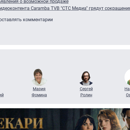
ъявления о возможной продаже
видеоконтента Caramba TV
В "СТС Медиа" грядут сокращени
 оставлять комментарии
Мария
Сергей
На
ий
Фомина
Ролин
О