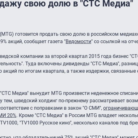
дажу свою долю в "СТС Медиа"
 (MTG) готовится продать свою долю в российском медиах
9% акций, сообщает газета "
Ведомости
" со ссылкой на отч
шведской компании за второй квартал 2015 года бизнес "С
тельность". Туда включены дивиденды "СТС Медиа", разни
 акций по итогам квартала, а также издержки, связанные
 "СТС Медиа" вынудит MTG произвести неденежное списани
ду тем, шведский холдинг по-прежнему рассматривает воз
соответствие с поправками в закон "О СМИ",
ограничиваю
СМИ 20%
. Кроме "СТС Медиа" в России MTG владеет нескол
V1000, "TV1000 Русское кино", несколько каналов под бре
естно, что обладательницей 75% акций "СТС Медиа" может 