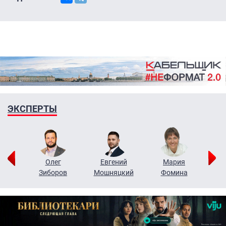
ЭКСПЕРТЫ
рий
Олег
Евгений
Мария
н
Зиборов
Мошняцкий
Фомина