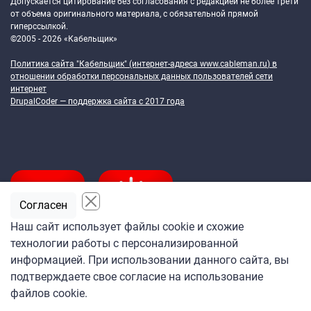
Допускается цитирование без согласования с редакцией не более трети
от объема оригинального материала, с обязательной прямой
гиперссылкой.
©2005 - 2026 «Кабельщик»
Политика сайта "Кабельщик" (интернет-адреса
www.cableman.ru
) в
отношении обработки персональных данных пользователей сети
интернет
DrupalCoder — поддержка сайта c 2017 года
Согласен
Наш сайт использует файлы cookie и схожие
технологии работы с персонализированной
Подпишитесь
информацией. При использовании данного сайта, вы
на ежедневную рассылку
подтверждаете свое согласие на использование
«Кабельщика»
файлов cookie.