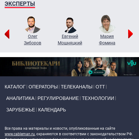
ЭКСПЕРТЫ
рий
Олег
Евгений
Мария
н
Зиборов
Мошняцкий
Фомина
Primary links
КАТАЛОГ
ОПЕРАТОРЫ
ТЕЛЕКАНАЛЫ
ОТТ
АНАЛИТИКА
РЕГУЛИРОВАНИЕ
ТЕХНОЛОГИИ
ЗАРУБЕЖЬЕ
КАЛЕНДАРЬ
Token Block
Все права на материалы и новости, опубликованные на сайте
www.cableman.ru
, охраняются в соответствии с законодательством РФ.