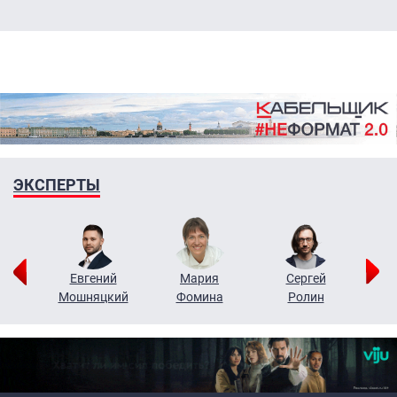
ЭКСПЕРТЫ
ор
Евгений
Мария
Сергей
Н
ко
Мошняцкий
Фомина
Ролин