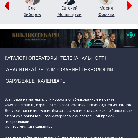
рий
Олег
Евгений
Мария
н
Зиборов
Мошняцкий
Фомина
Primary links
КАТАЛОГ
ОПЕРАТОРЫ
ТЕЛЕКАНАЛЫ
ОТТ
АНАЛИТИКА
РЕГУЛИРОВАНИЕ
ТЕХНОЛОГИИ
ЗАРУБЕЖЬЕ
КАЛЕНДАРЬ
Token Block
Все права на материалы и новости, опубликованные на сайте
www.cableman.ru
, охраняются в соответствии с законодательством РФ.
Допускается цитирование без согласования с редакцией не более трети
от объема оригинального материала, с обязательной прямой
гиперссылкой.
©2005 - 2026 «Кабельщик»