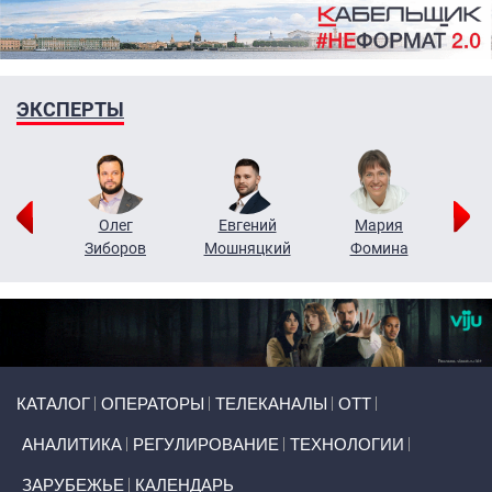
ЭКСПЕРТЫ
рий
Олег
Евгений
Мария
н
Зиборов
Мошняцкий
Фомина
Primary links
КАТАЛОГ
ОПЕРАТОРЫ
ТЕЛЕКАНАЛЫ
ОТТ
АНАЛИТИКА
РЕГУЛИРОВАНИЕ
ТЕХНОЛОГИИ
ЗАРУБЕЖЬЕ
КАЛЕНДАРЬ