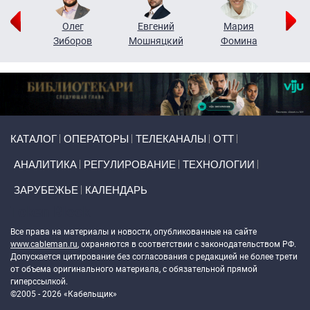
рий
Олег
Евгений
Мария
н
Зиборов
Мошняцкий
Фомина
Primary links
КАТАЛОГ
ОПЕРАТОРЫ
ТЕЛЕКАНАЛЫ
ОТТ
АНАЛИТИКА
РЕГУЛИРОВАНИЕ
ТЕХНОЛОГИИ
ЗАРУБЕЖЬЕ
КАЛЕНДАРЬ
Token Block
Все права на материалы и новости, опубликованные на сайте
www.cableman.ru
, охраняются в соответствии с законодательством РФ.
Допускается цитирование без согласования с редакцией не более трети
от объема оригинального материала, с обязательной прямой
гиперссылкой.
©2005 - 2026 «Кабельщик»