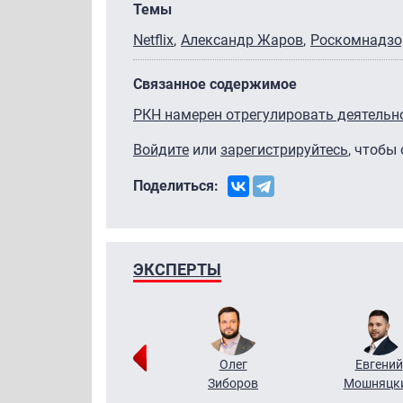
Темы
Netflix
Александр Жаров
Роскомнадзо
Связанное содержимое
РКН намерен отрегулировать деятельн
Войдите
или
зарегистрируйтесь
, чтобы
Поделиться:
ЭКСПЕРТЫ
Григорий
Олег
Евгений
Кузин
Зиборов
Мошняцк