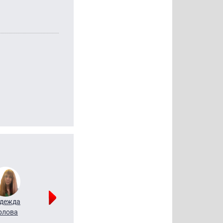
дежда
Мария
Алексей
рлова
Щербаль
Леонтьев