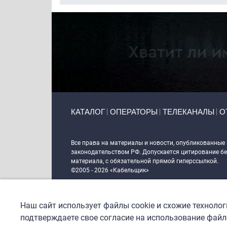
Primary links
КАТАЛОГ
ОПЕРАТОРЫ
ТЕЛЕКАНАЛЫ
О
Token Block
Все права на материалы и новости, опубликованные
законодательством РФ. Допускается цитирование без
материала, с обязательной прямой гиперссылкой.
©2005 - 2026 «Кабельщик»
Политика сайта "Кабельщик" (интернет-адреса
www.c
пользователей сети интернет
Наш сайт использует файлы cookie и схожие техноло
DrupalCoder — поддержка сайта c 2017 года
подтверждаете свое согласие на использование файло