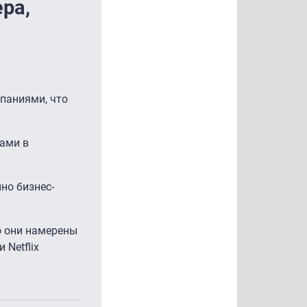
ера,
мпаниями, что
рами в
но бизнес-
то они намерены
 Netflix