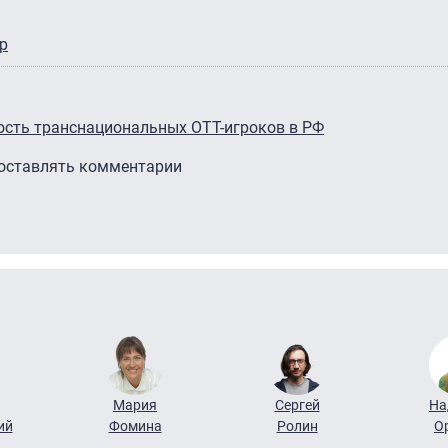
р
ость транснациональных ОТТ-игроков в РФ
 оставлять комментарии
Мария
Сергей
На
ий
Фомина
Ролин
О