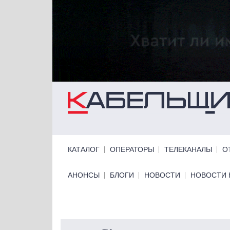
Перейти к основному содержанию
Primary links
КАТАЛОГ
ОПЕРАТОРЫ
ТЕЛЕКАНАЛЫ
О
Primary links bottom
АНОНСЫ
БЛОГИ
НОВОСТИ
НОВОСТИ 