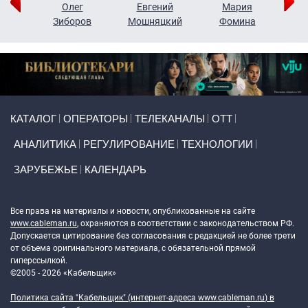
рий
Олег
Евгений
Мария
н
Зиборов
Мошняцкий
Фомина
Primary links
КАТАЛОГ
ОПЕРАТОРЫ
ТЕЛЕКАНАЛЫ
ОТТ
АНАЛИТИКА
РЕГУЛИРОВАНИЕ
ТЕХНОЛОГИИ
ЗАРУБЕЖЬЕ
КАЛЕНДАРЬ
Token Block
Все права на материалы и новости, опубликованные на сайте
www.cableman.ru
, охраняются в соответствии с законодательством РФ.
Допускается цитирование без согласования с редакцией не более трети
от объема оригинального материала, с обязательной прямой
гиперссылкой.
©2005 - 2026 «Кабельщик»
Политика сайта "Кабельщик" (интернет-адреса
www.cableman.ru
) в