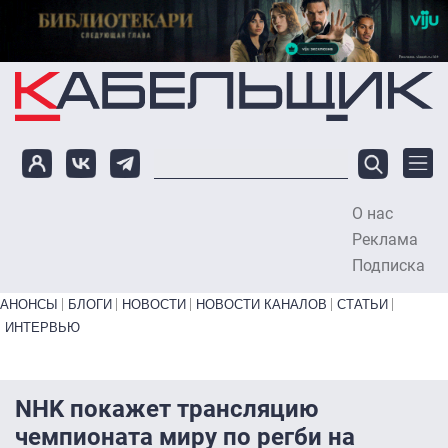
Перейти к основному содержанию
О нас
To
Реклама
Подписка
Primary links bottom
АНОНСЫ
БЛОГИ
НОВОСТИ
НОВОСТИ КАНАЛОВ
СТАТЬИ
ИНТЕРВЬЮ
NHK покажет трансляцию
чемпионата миру по регби на