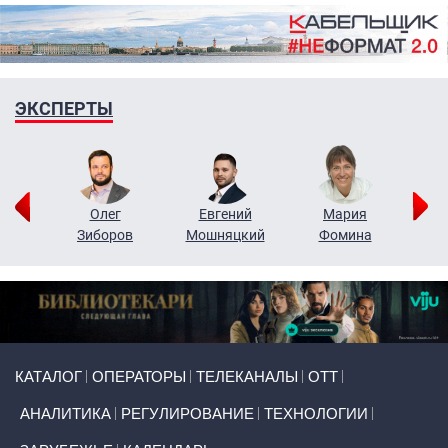
ЭКСПЕРТЫ
рий
Олег
Евгений
Мария
н
Зиборов
Мошняцкий
Фомина
Primary links
КАТАЛОГ
ОПЕРАТОРЫ
ТЕЛЕКАНАЛЫ
ОТТ
АНАЛИТИКА
РЕГУЛИРОВАНИЕ
ТЕХНОЛОГИИ