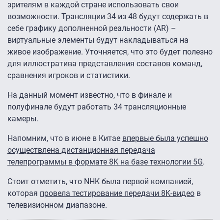
зрителям в каждой стране использовать свои
возможности. Трансляции 34 из 48 будут содержать в
себе графику дополненной реальности (AR) –
виртуальные элементы будут накладываться на
живое изображение. Уточняется, что это будет полезно
для иллюстратива представления составов команд,
сравнения игроков и статистики.
На данный момент известно, что в финале и
полуфинале будут работать 34 трансляционные
камеры.
Напомним, что в июне в Китае
впервые была успешно
осуществлена дистанционная передача
телепрограммы в формате 8K на базе технологии 5G
.
Стоит отметить, что NHK была первой компанией,
которая
провела тестирование передачи 8K-видео
в
телевизионном диапазоне.