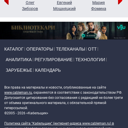
рий
Олег
Евгений
Мария
н
Зиборов
Мошняцкий
Фомина
Primary links
КАТАЛОГ
ОПЕРАТОРЫ
ТЕЛЕКАНАЛЫ
ОТТ
АНАЛИТИКА
РЕГУЛИРОВАНИЕ
ТЕХНОЛОГИИ
ЗАРУБЕЖЬЕ
КАЛЕНДАРЬ
Token Block
Все права на материалы и новости, опубликованные на сайте
www.cableman.ru
, охраняются в соответствии с законодательством РФ.
Допускается цитирование без согласования с редакцией не более трети
от объема оригинального материала, с обязательной прямой
гиперссылкой.
©2005 - 2026 «Кабельщик»
Политика сайта "Кабельщик" (интернет-адреса
www.cableman.ru
) в