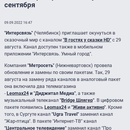
сентября
09.09.2022 16:47
"Интерсвязь"
(Челябинск) приглашает окунуться в
сказочный мир с каналом
"В гостях у сказки HD"
с 29
августа. Канал доступен также в мобильном
приложении "Интерсвязь. Умный город".
Компания
"Метросеть"
(Нижневартовск) провела
обновление и замены по своим пакетам. Так, 29
августа на замену ряда каналов в аналоговый пакет
она включила два телемагазина
-
Leomax24
и
"Диджитал Медиа"
, а также
музыкальный телеканал
"
Bridge Шлягер
"
. В цифровом
пакете появились
Leomax24
и
"
Живи активно
"
. Кроме
того, в Сургуте канал
"Ugra Travel"
заменил канал
"Жар-птица". В пакете "Интернет-ТВ" канал
"
Центральное телевидение
"
заменил канал "Про