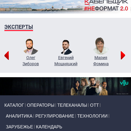
ЭКСПЕРТЫ
рий
Олег
Евгений
Мария
н
Зиборов
Мошняцкий
Фомина
Primary links
КАТАЛОГ
ОПЕРАТОРЫ
ТЕЛЕКАНАЛЫ
ОТТ
АНАЛИТИКА
РЕГУЛИРОВАНИЕ
ТЕХНОЛОГИИ
ЗАРУБЕЖЬЕ
КАЛЕНДАРЬ